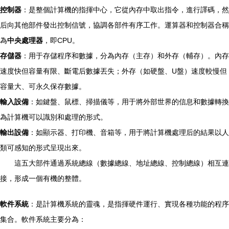
控制器
：是整個計算機的指揮中心，它從內存中取出指令，進行譯碼，然
后向其他部件發出控制信號，協調各部件有序工作。運算器和控制器合稱
為
中央處理器
，即CPU。
存儲器
：用于存儲程序和數據，分為內存（主存）和外存（輔存）。內存
速度快但容量有限、斷電后數據丟失；外存（如硬盤、U盤）速度較慢但
容量大、可永久保存數據。
輸入設備
：如鍵盤、鼠標、掃描儀等，用于將外部世界的信息和數據轉換
為計算機可以識別和處理的形式。
輸出設備
：如顯示器、打印機、音箱等，用于將計算機處理后的結果以人
類可感知的形式呈現出來。
這五大部件通過系統總線（數據總線、地址總線、控制總線）相互連
接，形成一個有機的整體。
軟件系統
：是計算機系統的靈魂，是指揮硬件運行、實現各種功能的程序
集合。軟件系統主要分為：