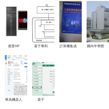
統》第三版
統“本源天
程師教程
與MySQL
讀書報告
機”首次亮
（第2
的蘇果超市
計算機系統
相，開啟自
版）》 全
商品銷售管
的集成之美
主可控新篇
國軟考指定
理系統設計
章
用書與計算
與實現
機系統集成
惠普HP
基于專利
計算機集成
國內半導體
領域的權威
8300 Elite
201380024937.6
制造系統的
上市公司最
指南
CMT臺式
的計算機系
發展趨勢與
新收入曝光
機深度解析
統集成與存
挑戰（基于
計算機系統
經典商用平
儲器管理方
2018年系
集成領域誰
臺的價值與
法探析
統集成視
主沉浮？
現狀
角）
華為機器人
基于
技術專利布
SpringBoot