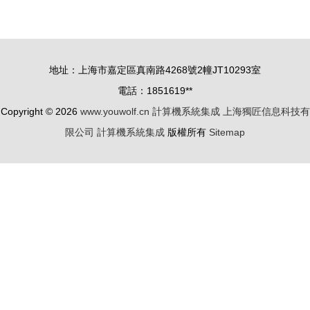
局與機器狗
與Vue的高
產品發布，
校實驗室設
引領計算機
備儀器管理
地址：上海市嘉定區真南路4268號2幢JT10293室
系統集成新
系統設計與
電話：1851619**
浪潮
實現
Copyright © 2026
www.youwolf.cn
計算機系統集成
上海獨匠信息科技有
限公司
計算機系統集成
版權所有
Sitemap